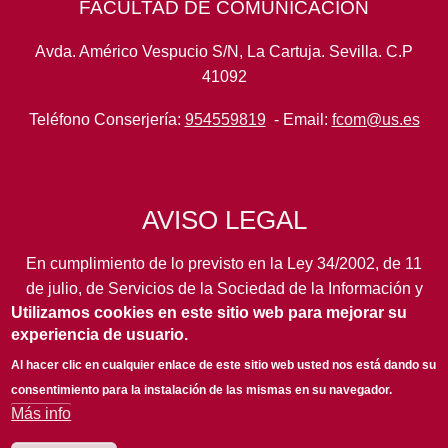
FACULTAD DE COMUNICACIÓN
Avda. Américo Vespucio S/N, La Cartuja. Sevilla. C.P
41092
Teléfono Conserjería:
954559819
- Email:
fcom@us.es
AVISO LEGAL
En cumplimiento de lo previsto en la Ley 34/2002, de 11
de julio, de Servicios de la Sociedad de la Información y
Utilizamos cookies en este sitio web para mejorar su
de Comercio Electrónico, así como en otras normas de
experiencia de usuario.
legal aplicación, se pone en conocimiento de los
usuarios de este portal de la
Universidad de Sevilla
los
Al hacer clic en cualquier enlace de este sitio web usted nos está dando su
siguientes datos de información general...
leer más
consentimiento para la instalación de las mismas en su navegador.
Más info