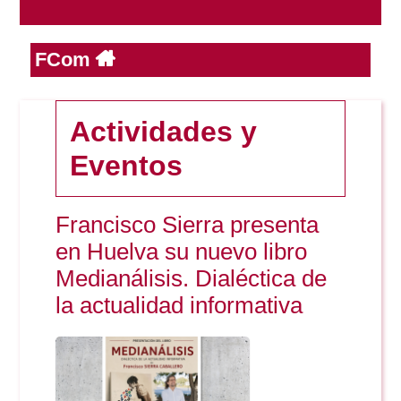
FCom
Reservas
Calendario Lectivo
Actividades y
Eventos
Horarios
Francisco Sierra presenta
Periodismo
Exámenes Grado
en Huelva su nuevo libro
Medianálisis. Dialéctica de
Publicidad y RR.PP
la actualidad informativa
Periodismo
Secretaría Virtual
Comunicación Audiovisual
Publicidad y RR.PP
#miTFG