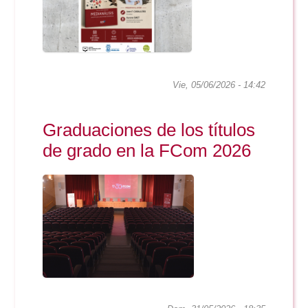
Doble Grado PER/CAV
Comunicación Audiovisual
#YoPractico
Doble Grado PER/CAV
Boletines
Vie, 05/06/2026 - 14:42
Graduaciones de los títulos
de grado en la FCom 2026