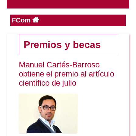
FCom
Reservas
Calendario Lectivo
Premios y becas
Horarios
Manuel Cartés-Barroso
obtiene el premio al artículo
Periodismo
científico de julio
Exámenes Grado
Publicidad y RR.PP
Periodismo
Secretaría Virtual
Comunicación Audiovisual
Publicidad y RR.PP
#miTFG