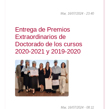
Doble Grado PER/CAV
Comunicación Audiovisual
#YoPractico
Mar, 16/07/2024 - 23:40
Doble Grado PER/CAV
Boletines
Entrega de Premios
Extraordinarios de
Doctorado de los cursos
2020-2021 y 2019-2020
Mar, 16/07/2024 - 08:11