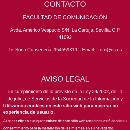
CONTACTO
FACULTAD DE COMUNICACIÓN
Avda. Américo Vespucio S/N, La Cartuja. Sevilla. C.P
41092
Teléfono Conserjería:
954559819
- Email:
fcom@us.es
AVISO LEGAL
En cumplimiento de lo previsto en la Ley 34/2002, de 11
de julio, de Servicios de la Sociedad de la Información y
Utilizamos cookies en este sitio web para mejorar su
de Comercio Electrónico, así como en otras normas de
experiencia de usuario.
legal aplicación, se pone en conocimiento de los
usuarios de este portal de la
Universidad de Sevilla
los
Al hacer clic en cualquier enlace de este sitio web usted nos está dando su
siguientes datos de información general...
leer más
consentimiento para la instalación de las mismas en su navegador.