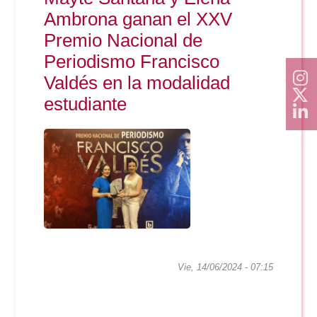
Ambrona ganan el XXV
firmado por los
profesores María
Premio Nacional de
Lamuedra-...
Periodismo Francisco
Valdés en la modalidad
estudiante
Vie, 14/06/2024 - 07:15