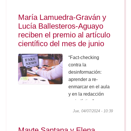
María Lamuedra-Graván y
Lucía Ballesteros-Aguayo
reciben el premio al artículo
científico del mes de junio
“Fact-checking
contra la
desinformación:
aprender a re-
enmarcar en el aula
y en la redacción
periodística”
publicado en la
Jue, 04/07/2024 - 10:39
revista Estudios
sobre el Mensaje
Mayte Santana y Elena
Periodístico, y