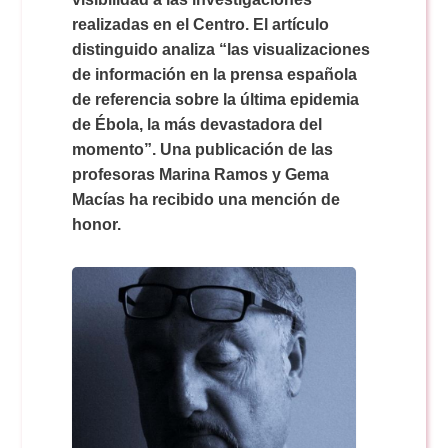
Doble Grado PER/CAV
Comunicación Audiovisual
#YoPractico
realizadas en el Centro. El artículo
distinguido analiza “las visualizaciones
de información en la prensa española
Doble Grado PER/CAV
Boletines
de referencia sobre la última epidemia
de Ébola, la más devastadora del
momento”. Una publicación de las
profesoras Marina Ramos y Gema
Macías ha recibido una mención de
honor.