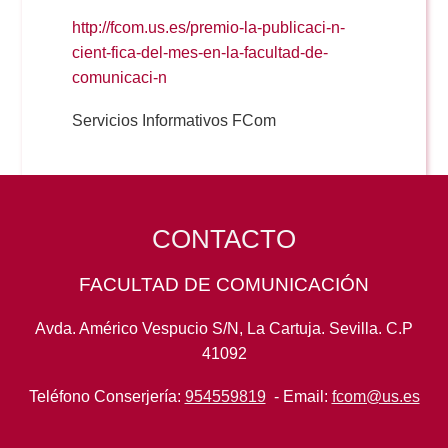
http://fcom.us.es/premio-la-publicaci-n-
cient-fica-del-mes-en-la-facultad-de-
comunicaci-n
Servicios Informativos FCom
CONTACTO
FACULTAD DE COMUNICACIÓN
Avda. Américo Vespucio S/N, La Cartuja. Sevilla. C.P
41092
Teléfono Conserjería:
954559819
- Email:
fcom@us.es