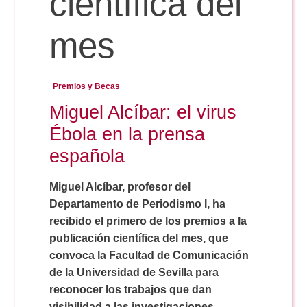
científica del
mes
Reservas
Premios y Becas
Calendario Lectivo
Miguel Alcíbar: el virus
Ébola en la prensa
Horarios
española
Periodismo
Miguel Alcíbar, profesor del
Exámenes Grado
Departamento de Periodismo I, ha
recibido el primero de los premios a la
Publicidad y RR.PP
Periodismo
Secretaría Virtual
publicación científica del mes, que
convoca la Facultad de Comunicación
Comunicación Audiovisual
de la Universidad de Sevilla para
Publicidad y RR.PP
#miTFG
reconocer los trabajos que dan
visibilidad a las investigaciones