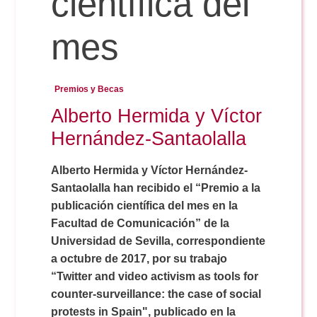
científica del
mes
Reservas
Premios y Becas
Calendario Lectivo
Alberto Hermida y Víctor
Hernández-Santaolalla
Horarios
Alberto Hermida y Víctor Hernández-
Santaolalla han recibido el “Premio a la
Periodismo
Exámenes Grado
publicación científica del mes en la
Facultad de Comunicación” de la
Publicidad y RR.PP
Periodismo
Secretaría Virtual
Universidad de Sevilla, correspondiente
a octubre de 2017, por su trabajo
Comunicación Audiovisual
“Twitter and video activism as tools for
Publicidad y RR.PP
#miTFG
counter-surveillance: the case of social
protests in Spain", publicado en la