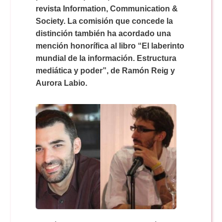
Doble Grado PER/CAV
Comunicación Audiovisual
revista Information, Communication &
#YoPractico
Society. La comisión que concede la
distinción también ha acordado una
Doble Grado PER/CAV
Boletines
mención honorífica al libro “El laberinto
mundial de la información. Estructura
mediática y poder”, de Ramón Reig y
Aurora Labio.