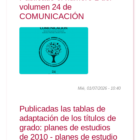
Doble Grado PER/CAV
Comunicación Audiovisual
volumen 24 de
#YoPractico
COMUNICACIÓN
Doble Grado PER/CAV
Boletines
Mié, 01/07/2026 - 10:40
Publicadas las tablas de
adaptación de los títulos de
grado: planes de estudios
de 2010 - planes de estudio