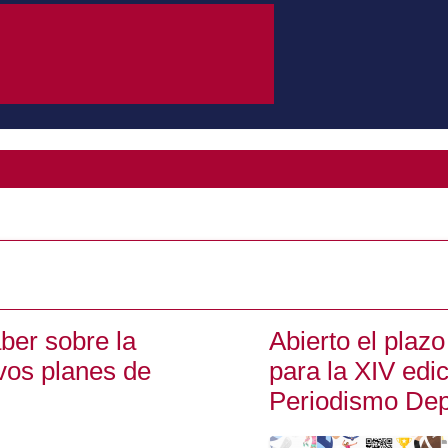
ber sobre la
Abierto el plazo
vos planes de
para la XIV edi
Periodismo Dep