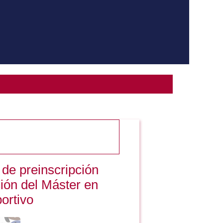
 de preinscripción
ción del Máster en
ortivo