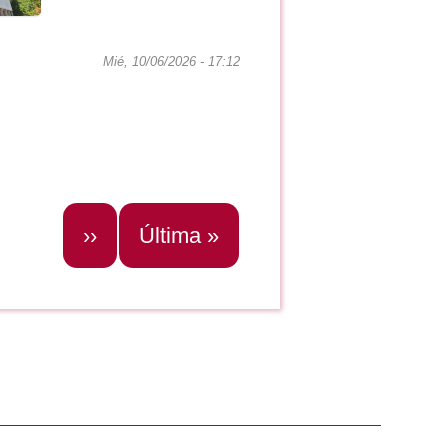
Mié, 10/06/2026 - 17:12
or
Siguiente
››
Última
Última »
página
página