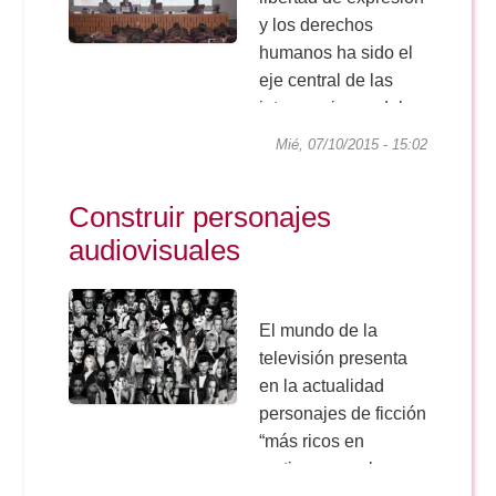
y los derechos
humanos ha sido el
eje central de las
intervenciones del
fotoperiodista
Mié, 07/10/2015 - 15:02
Gervasio Sánchez y
el profesor de la
Construir personajes
Universidad de Hong
audiovisuales
Kong Chan Kin-Man,
en el acto de
inauguración del
curso 2015-16 de la
El mundo de la
Facultad de...
televisión presenta
en la actualidad
personajes de ficción
“más ricos en
matices que el