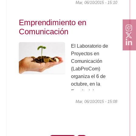
ámbito
Mar, 06/10/2015 - 15:10
cinematográfico”.
Esa es una las
Emprendimiento en
premisas de las que
Comunicación
parte el Seminario
“La construcción del
personaje
El Laboratorio de
audiovisual en sus
Proyectos en
posibilidades
Comunicación
narrativas”, que se...
(LabProCom)
organiza el 6 de
octubre, en la
Facultad de
Comunicación de la
Mar, 06/10/2015 - 15:08
Universidad de
Sevilla, el Seminario
“Emprendimiento e
Innovación en