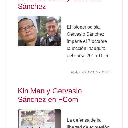
Doble Grado PER/CAV
Comunicación Audiovisual
Sánchez
#YoPractico
Doble Grado PER/CAV
Boletines
El fotoperiodista
Gervasio Sánchez
imparte el 7 octubre
la lección inaugural
del curso 2015-16 en
la Facultad de
Comunicación de la
Mié, 07/10/2015 - 15:06
Universidad de
Sevilla. En el acto,
Kin Man y Gervasio
que se celebra en el
Sánchez en FCom
Salón de Actos a las
11:30 horas, también
interviene a través
de video-
La defensa de la
conferencia...
libertad de expresión