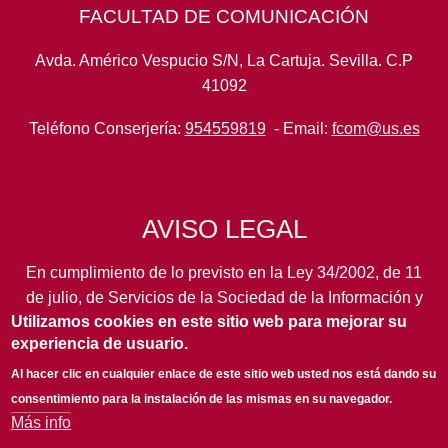
FACULTAD DE COMUNICACIÓN
Avda. Américo Vespucio S/N, La Cartuja. Sevilla. C.P
41092
Teléfono Conserjería:
954559819
- Email:
fcom@us.es
AVISO LEGAL
En cumplimiento de lo previsto en la Ley 34/2002, de 11
de julio, de Servicios de la Sociedad de la Información y
Utilizamos cookies en este sitio web para mejorar su
de Comercio Electrónico, así como en otras normas de
experiencia de usuario.
legal aplicación, se pone en conocimiento de los
usuarios de este portal de la
Universidad de Sevilla
los
Al hacer clic en cualquier enlace de este sitio web usted nos está dando su
siguientes datos de información general...
leer más
consentimiento para la instalación de las mismas en su navegador.
Más info