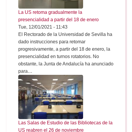
Doble Grado PER/CAV
Comunicación Audiovisual
#YoPractico
La US retoma gradualmente la
presencialidad a partir del 18 de enero
Doble Grado PER/CAV
Boletines
Tue, 12/01/2021 - 11:43
El Rectorado de la Universidad de Sevilla ha
dado instrucciones para retomar
progresivamente, a partir del 18 de enero, la
presencialidad en turnos rotatorios. No
obstante, la Junta de Andalucía ha anunciado
para…
Las Salas de Estudio de las Bibliotecas de la
US reabren el 26 de noviembre