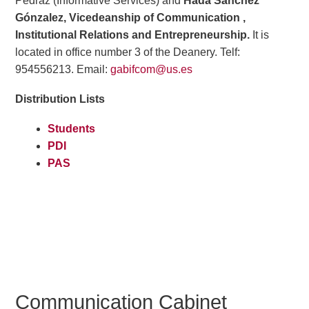
Pedraz (Informative Services) and
Hada Sánchez
Gónzalez, Vicedeanship of Communication ,
Institutional Relations and Entrepreneurship.
It is
located in office number 3 of the Deanery. Telf:
954556213. Email:
gabifcom@us.es
Distribution Lists
Students
PDI
PAS
Communication Cabinet