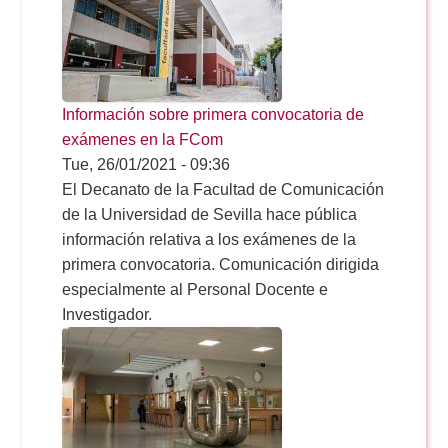
Reservas
Información sobre primera convocatoria de
Calendario Lectivo
exámenes en la FCom
Tue, 26/01/2021 - 09:36
El Decanato de la Facultad de Comunicación
Horarios
de la Universidad de Sevilla hace pública
información relativa a los exámenes de la
primera convocatoria. Comunicación dirigida
Periodismo
Exámenes Grado
especialmente al Personal Docente e
Investigador.
Publicidad y RR.PP
Periodismo
Secretaría Virtual
Comunicación Audiovisual
Publicidad y RR.PP
#miTFG