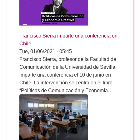
Reservas
Francisco Sierra imparte una conferencia en
Calendario Lectivo
Chile
Tue, 01/06/2021 - 05:45
Francisco Sierra, profesor de la Facultad de
Horarios
Comunicación de la Universidad de Sevilla,
imparte una conferencia el 10 de junio en
Chile. La intervención se centra en el libro
Periodismo
Exámenes Grado
“Políticas de Comunicación y Economía…
Publicidad y RR.PP
Periodismo
Secretaría Virtual
Comunicación Audiovisual
Publicidad y RR.PP
#miTFG