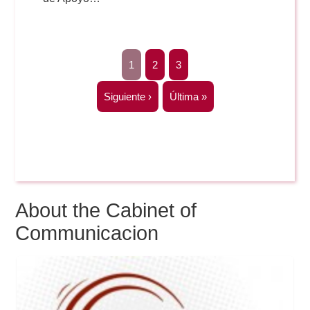
Pagination
Current
1
Page
2
Page
3
page
Next
Siguiente ›
Last
Última »
page
page
About the Cabinet of
Communicacion