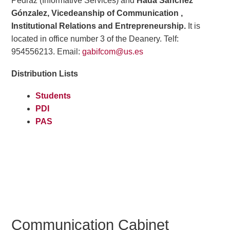
Pedraz (Informative Services) and
Hada Sánchez
Gónzalez, Vicedeanship of Communication ,
Institutional Relations and Entrepreneurship.
It is
located in office number 3 of the Deanery. Telf:
954556213. Email:
gabifcom@us.es
Distribution Lists
Students
PDI
PAS
Communication Cabinet