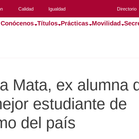
ón
Calidad
Igualdad
Directorio
Conócenos
Títulos
Prácticas
Movilidad
Secr
 Mata, ex alumna d
jor estudiante de
mo del país