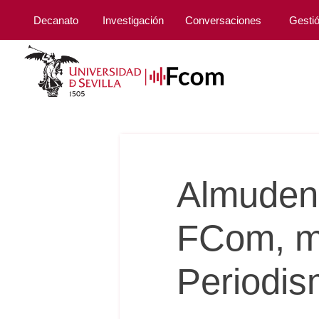
Decanato
Investigación
Conversaciones
Gesti
Almudena
FCom, me
Periodis