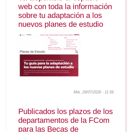
Doble Grado PER/CAV
Comunicación Audiovisual
web con toda la información
#YoPractico
sobre tu adaptación a los
Doble Grado PER/CAV
nuevos planes de estudio
Boletines
Mié, 29/07/2026 - 11:56
Publicados los plazos de los
departamentos de la FCom
para las Becas de