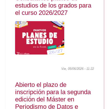
Doble Grado PER/CAV
Comunicación Audiovisual
estudios de los grados para
#YoPractico
el curso 2026/2027
Doble Grado PER/CAV
Boletines
Vie, 05/06/2026 - 11:22
Abierto el plazo de
inscripción para la segunda
edición del Máster en
Periodismo de Datos e