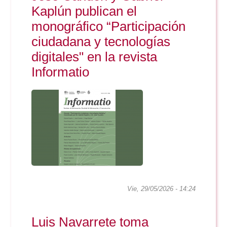
Doble Grado PER/CAV
Comunicación Audiovisual
Kaplún publican el
#YoPractico
monográfico “Participación
Doble Grado PER/CAV
ciudadana y tecnologías
Boletines
digitales" en la revista
Informatio
Vie, 29/05/2026 - 14:24
Luis Navarrete toma