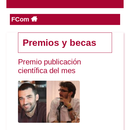
FCom
Reservas
Calendario Lectivo
Premios y becas
Horarios
Premio publicación
científica del mes
Periodismo
Exámenes Grado
Publicidad y RR.PP
Periodismo
Secretaría Virtual
Comunicación Audiovisual
Publicidad y RR.PP
#miTFG