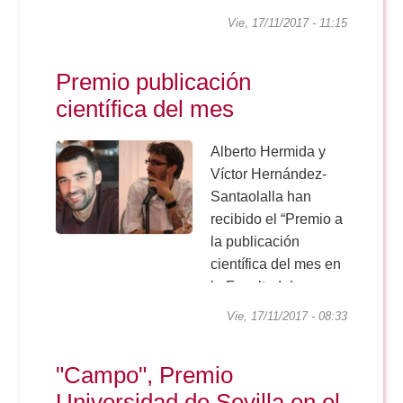
Doble Grado PER/CAV
Comunicación Audiovisual
#YoPractico
Vie, 17/11/2017 - 11:15
Doble Grado PER/CAV
Boletines
Premio publicación
científica del mes
Alberto Hermida y
Víctor Hernández-
Santaolalla han
recibido el “Premio a
la publicación
científica del mes en
la Facultad de
Comunicación” de la
Vie, 17/11/2017 - 08:33
Universidad de
Sevilla,
"Campo", Premio
correspondiente a
Universidad de Sevilla en el
octubre de 2017, por