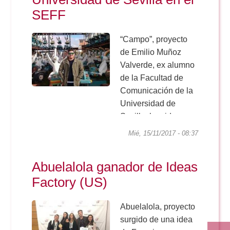
su trabajo...
SEFF
“Campo”, proyecto
de Emilio Muñoz
Valverde, ex alumno
de la Facultad de
Comunicación de la
Universidad de
Sevilla, ha sido
galardonado con el
Mié, 15/11/2017 - 08:37
X Premio de Cine
Universidad de
Abuelalola ganador de Ideas
Sevilla, fallado
Factory (US)
durante la
celebración del...
Abuelalola, proyecto
surgido de una idea