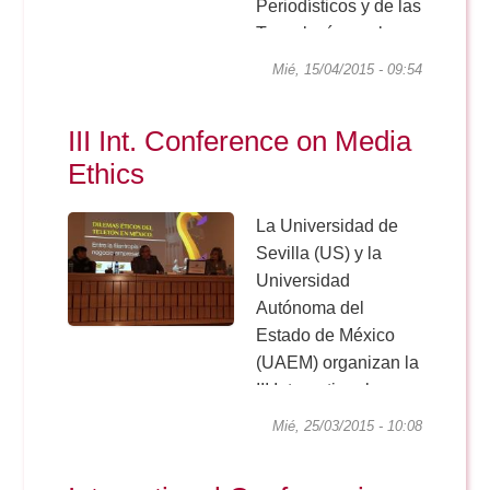
Doble Grado PER/CAV
Periodísticos y de las
Comunicación Audiovisual
#YoPractico
Tecnologías en la
Comunicación
Mié, 15/04/2015 - 09:54
Doble Grado PER/CAV
Social organizan el
Boletines
15 de abril las VI
III Int. Conference on Media
Jornadas de Radio
Ethics
de la Cadena SER
en la Facultad de...
La Universidad de
Sevilla (US) y la
Universidad
Autónoma del
Estado de México
(UAEM) organizan la
III International
Conference on
Mié, 25/03/2015 - 10:08
Media Ethics, que se
celebra los días 25 y