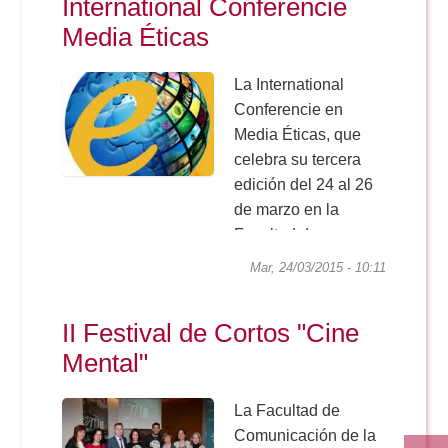
International Conferencie
26 de marzo en la
Media Éticas
Facultad de
Comunicación de...
La International
Conferencie en
Media Éticas, que
celebra su tercera
edición del 24 al 26
de marzo en la
Facultad de
Comunicación de la
Mar, 24/03/2015 - 10:11
Universidad de
Sevilla, ha
II Festival de Cortos "Cine
suspendido la
Mental"
jornada inaugural
debido a la Huelga...
La Facultad de
Comunicación de la