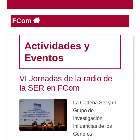
FCom
Reservas
Calendario Lectivo
Actividades y
Eventos
Horarios
VI Jornadas de la radio de
Periodismo
Exámenes Grado
la SER en FCom
Publicidad y RR.PP
La Cadena Ser y el
Periodismo
Secretaría Virtual
Grupo de
Investigación
Comunicación Audiovisual
Publicidad y RR.PP
Influencias de los
#miTFG
Géneros