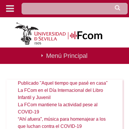
u0922_formulario_de_búsqu
Buscar
Decanato
Investigación
Conversaciones
Menú Principal
Gestión
Conócenos
Calidad
Títulos
Publicado "Aquel tiempo que pasé en casa"
Igualdad
Prácticas
La FCom en el Día Internacional del Libro
Movilidad
Infantil y Juvenil
La FCom mantiene la actividad pese al
Directorio
Secretaría
COVID-19
Noticias
Mapa
“Ahí afuera”, música para homenajear a los
Biblioteca
que luchan contra el COVID-19