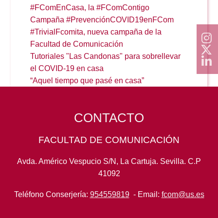
#FComEnCasa, la #FComContigo
Campaña #PrevenciónCOVID19enFCom
Reservas
#TrivialFcomita, nueva campaña de la
Facultad de Comunicación
Tutoriales "Las Candonas" para sobrellevar
Calendario Lectivo
el COVID-19 en casa
“Aquel tiempo que pasé en casa”
Horarios
CONTACTO
Periodismo
Exámenes Grado
FACULTAD DE COMUNICACIÓN
Publicidad y RR.PP
Avda. Américo Vespucio S/N, La Cartuja. Sevilla. C.P
Periodismo
Secretaría Virtual
41092
Comunicación Audiovisual
Teléfono Conserjería:
954559819
- Email:
fcom@us.es
Publicidad y RR.PP
#miTFG