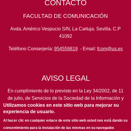
CONTACTO
FACULTAD DE COMUNICACIÓN
Avda. Américo Vespucio S/N, La Cartuja. Sevilla. C.P
41092
Teléfono Conserjería:
954559819
- Email:
fcom@us.es
AVISO LEGAL
En cumplimiento de lo previsto en la Ley 34/2002, de 11
de julio, de Servicios de la Sociedad de la Información y
Utilizamos cookies en este sitio web para mejorar su
de Comercio Electrónico, así como en otras normas de
experiencia de usuario.
legal aplicación, se pone en conocimiento de los
usuarios de este portal de la
Universidad de Sevilla
los
Al hacer clic en cualquier enlace de este sitio web usted nos está dando su
siguientes datos de información general...
leer más
consentimiento para la instalación de las mismas en su navegador.