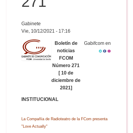
271
Reservas
Gabinete
Vie, 10/12/2021 - 17:16
Calendario Lectivo
Boletín de
Gabifcom en
noticias
FCOM
Horarios
Número 271
[ 10 de
Periodismo
diciembre de
Exámenes Grado
2021]
Publicidad y RR.PP
INSTITUCIONAL
Periodismo
Secretaría Virtual
Comunicación Audiovisual
Publicidad y RR.PP
La Compañía de Radioteatro de la FCom presenta
#miTFG
"Love Actually"