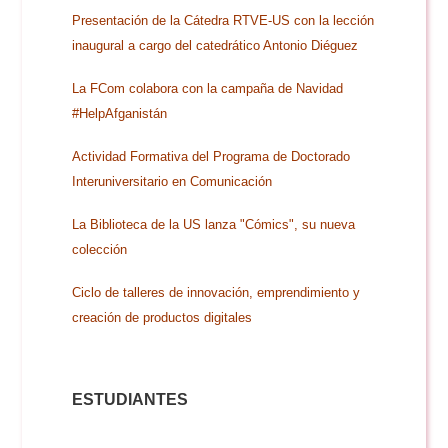
Doble Grado PER/CAV
Comunicación Audiovisual
#YoPractico
Presentación de la Cátedra RTVE-US con la lección
inaugural a cargo del catedrático Antonio Diéguez
Doble Grado PER/CAV
Boletines
La FCom colabora con la campaña de Navidad
#HelpAfganistán
Actividad Formativa del Programa de Doctorado
Interuniversitario en Comunicación
La Biblioteca de la US lanza "Cómics", su nueva
colección
Ciclo de talleres de innovación, emprendimiento y
creación de productos digitales
ESTUDIANTES