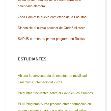
Doble Grado PER/CAV
Comunicación Audiovisual
#YoPractico
calendario electoral
Zona Cómic: la nueva comicteca de la Facultad
Doble Grado PER/CAV
Boletines
Disponible el nuevo podcast de OndaBiblioteca
SADUS estrena su primer programa en Radius
ESTUDIANTES
Abierta la convocatoria de resultas de movilidad
Erasmus e Internacional 22-23
Preguntas frecuentes sobre el Covid en los alumnos
El III Programa Áurea propone ofrece formación en
emprendimiento para universitarias y graduadas