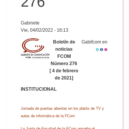
276
Reservas
Gabinete
Vie, 04/02/2022 - 16:13
Calendario Lectivo
Boletín de
Gabifcom en
noticias
FCOM
Horarios
Número 276
[ 4 de febrero
Periodismo
de 2021]
Exámenes Grado
INSTITUCIONAL
Publicidad y RR.PP
Periodismo
Secretaría Virtual
Jornada de puertas abiertas en los platós de TV y
Comunicación Audiovisual
Publicidad y RR.PP
aulas de informática de la FCom
#miTFG
La Junta de Facultad de la FCom aprueba el