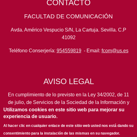
CONTACTO
FACULTAD DE COMUNICACIÓN
Avda. Américo Vespucio S/N, La Cartuja. Sevilla. C.P
41092
Teléfono Conserjería:
954559819
- Email:
fcom@us.es
AVISO LEGAL
En cumplimiento de lo previsto en la Ley 34/2002, de 11
de julio, de Servicios de la Sociedad de la Información y
Utilizamos cookies en este sitio web para mejorar su
de Comercio Electrónico, así como en otras normas de
experiencia de usuario.
legal aplicación, se pone en conocimiento de los
usuarios de este portal de la
Universidad de Sevilla
los
Al hacer clic en cualquier enlace de este sitio web usted nos está dando su
siguientes datos de información general...
leer más
consentimiento para la instalación de las mismas en su navegador.