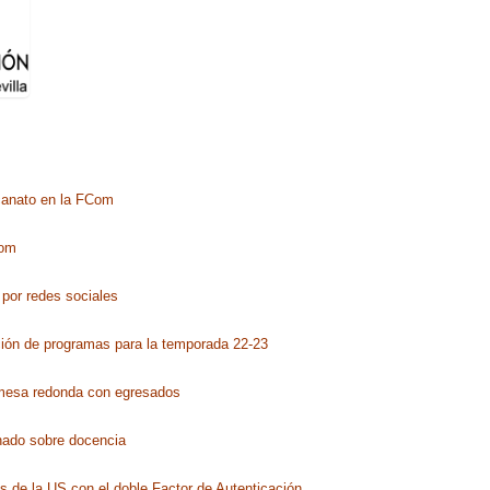
canato en la FCom
Com
por redes sociales
ción de programas para la temporada 22-23
m
esa redonda con egresados
nado sobre docencia
s de la US con el doble Factor de Autenticación