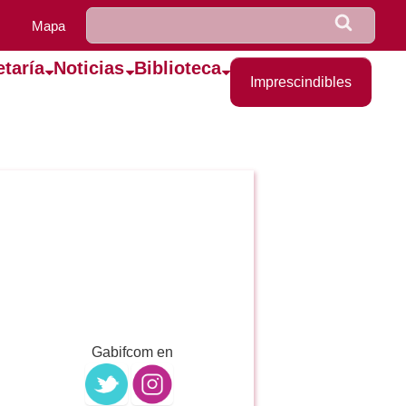
u0922_formulario_de_bús
Buscar
Mapa
etaría
Noticias
Biblioteca
Imprescindibles
Gabifcom en