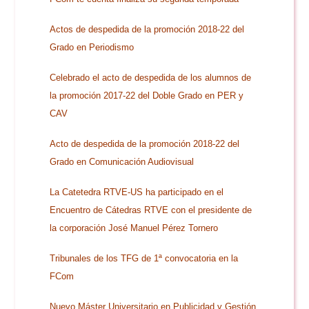
Doble Grado PER/CAV
Comunicación Audiovisual
#YoPractico
Actos de despedida de la promoción 2018-22 del
Grado en Periodismo
Doble Grado PER/CAV
Boletines
Celebrado el acto de despedida de los alumnos de
la promoción 2017-22 del Doble Grado en PER y
CAV
Acto de despedida de la promoción 2018-22 del
Grado en Comunicación Audiovisual
La Catetedra RTVE-US ha participado en el
Encuentro de Cátedras RTVE con el presidente de
la corporación José Manuel Pérez Tornero
Tribunales de los TFG de 1ª convocatoria en la
FCom
Nuevo Máster Universitario en Publicidad y Gestión