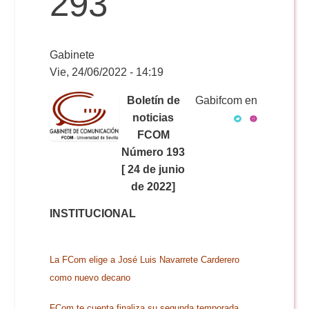
293
Reservas
Gabinete
Vie, 24/06/2022 - 14:19
Calendario Lectivo
Boletín de
Gabifcom en
noticias
FCOM
Horarios
Número 193
[ 24 de junio
Periodismo
de 2022]
Exámenes Grado
INSTITUCIONAL
Publicidad y RR.PP
Periodismo
Secretaría Virtual
La FCom elige a José Luis Navarrete Carderero
Comunicación Audiovisual
Publicidad y RR.PP
como nuevo decano
#miTFG
FCom te cuenta finaliza su segunda temporada