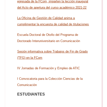
Doble Grado PER/CAV
egresada de la FCom, imparten la lección inaugural
Comunicación Audiovisual
#YoPractico
del Acto de apertura del curso académico 2021-22
Doble Grado PER/CAV
La Oficina de Gestión de Calidad anima a
Boletines
cumplimentar la encuesta de calidad de titulaciones
Escuela Doctoral de Otoño del Programa de
Doctorado Interuniversitario en Comunicación
Sesión informativa sobre Trabajos de Fin de Grado
(TFG) en la FCom
IV Jornadas de Formación y Empleo de ATIC
I Convocatoria para la Colección Ciencias de la
Comunicación
ESTUDIANTES