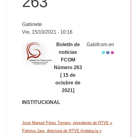
263
Reservas
Gabinete
Vie, 15/10/2021 - 10:16
Calendario Lectivo
Boletín de
Gabifcom en
noticias
FCOM
Horarios
Número 263
[ 15 de
Periodismo
octubre de
Exámenes Grado
2021]
Publicidad y RR.PP
INSTITUCIONAL
Periodismo
Secretaría Virtual
Comunicación Audiovisual
Publicidad y RR.PP
José Manuel Pérez Tornero, presidente de RTVE y
#miTFG
Paloma Jara, directora de RTVE Andalucía y