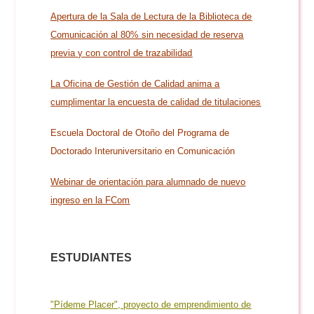
Doble Grado PER/CAV
Comunicación Audiovisual
#YoPractico
Apertura de la Sala de Lectura de la Biblioteca de
Comunicación al 80% sin necesidad de reserva
Doble Grado PER/CAV
previa y con control de trazabilidad
Boletines
La Oficina de Gestión de Calidad anima a
cumplimentar la encuesta de calidad de titulaciones
Escuela Doctoral de Otoño del Programa de
Doctorado Interuniversitario en Comunicación
Webinar de orientación para alumnado de nuevo
ingreso en la FCom
ESTUDIANTES
"Pídeme Placer", proyecto de emprendimiento de