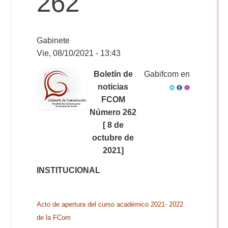
262
Reservas
Gabinete
Vie, 08/10/2021 - 13:43
Calendario Lectivo
Boletín de
Gabifcom en
noticias
FCOM
Horarios
Número 262
[ 8 de
Periodismo
octubre de
Exámenes Grado
2021]
Publicidad y RR.PP
INSTITUCIONAL
Periodismo
Secretaría Virtual
Comunicación Audiovisual
Publicidad y RR.PP
Acto de apertura del curso académico 2021- 2022
#miTFG
de la FCom