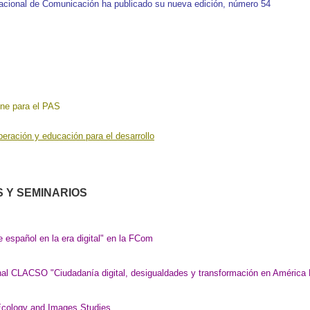
nacional de Comunicación ha p
ublicado su nueva edición, número 54
ne para el PA
S
eración y educación para el desarrollo
 Y SEMINARIOS
e español en la era digital" en la FCom
nal CLACSO "Ciudadanía digital, desigualdades y transformación en América L
Ecology and Images Studies