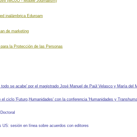
óvil (MOJO - Mobile Journalism)
 red inalámbrica Eduroam
lan de marketing
 para la Protección de las Personas
 todo se acabe' por el
magistrado José Manuel de Paúl Velasco
y María del 
el ciclo 'Futuro,Humanidades' con la conferencia 'Humanidades y Transhuma
 Doctoral
es US: sesión en línea sobre acuerdos con editores