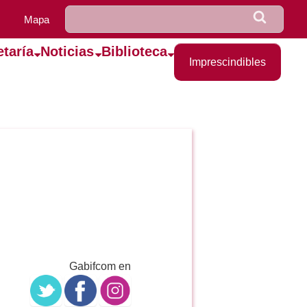
u0922_formulario_de_bús
Buscar
Mapa
etaría
Noticias
Biblioteca
Imprescindibles
Gabifcom en