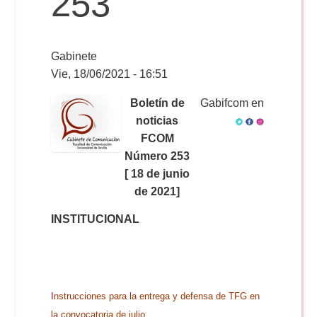
253
Reservas
Gabinete
Vie, 18/06/2021 - 16:51
Calendario Lectivo
Boletín de
Gabifcom en
noticias
FCOM
Horarios
Número 253
[ 18 de junio
Periodismo
de 2021]
Exámenes Grado
INSTITUCIONAL
Publicidad y RR.PP
Periodismo
Secretaría Virtual
Comunicación Audiovisual
Publicidad y RR.PP
#miTFG
I
nstrucciones para la entrega y defensa de TFG en
la convocatoria de julio