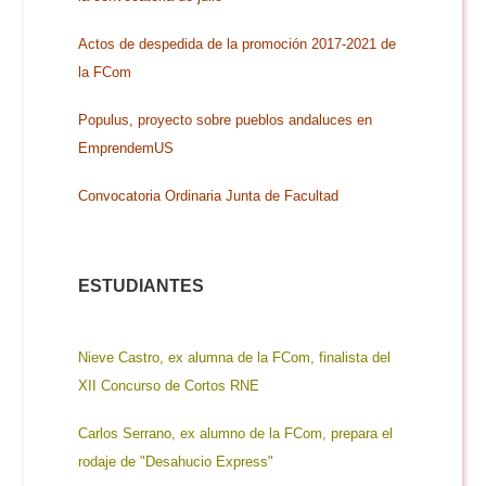
Doble Grado PER/CAV
Comunicación Audiovisual
#YoPractico
Actos de despedida de la promoción 2017-2021 de
la FCom
Doble Grado PER/CAV
Boletines
Populus, proyecto sobre pueblos andaluces en
EmprendemUS
Convocatoria Ordinaria Junta de Facultad
ESTUDIANTES
Nieve Castro, ex alumna de la FCom, finalista del
XII Concurso de Cortos RNE
Carlos Serrano, ex alumno de la FCom, prepara el
rodaje de "Desahucio Express"