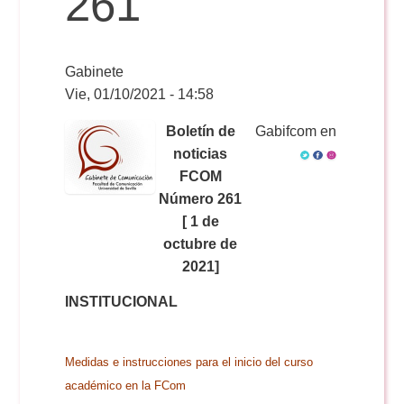
261
Reservas
Gabinete
Vie, 01/10/2021 - 14:58
Calendario Lectivo
Boletín de
Gabifcom en
noticias
FCOM
Horarios
Número 261
[ 1 de
Periodismo
octubre de
Exámenes Grado
2021]
Publicidad y RR.PP
INSTITUCIONAL
Periodismo
Secretaría Virtual
Comunicación Audiovisual
Publicidad y RR.PP
Medidas e instrucciones para el inicio del curso
#miTFG
académico en la FCom