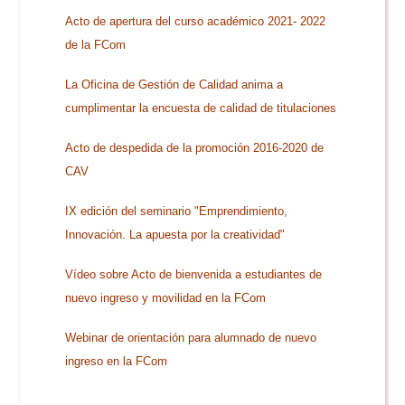
Doble Grado PER/CAV
Comunicación Audiovisual
#YoPractico
Acto de apertura del curso académico 2021- 2022
de la FCom
Doble Grado PER/CAV
Boletines
La Oficina de Gestión de Calidad anima a
cumplimentar la encuesta de calidad de titulaciones
Acto de despedida de la promoción 2016-2020 de
CAV
IX edición del seminario "Emprendimiento,
Innovación. La apuesta por la creatividad"
Vídeo sobre Acto de bienvenida a estudiantes de
nuevo ingreso y movilidad en la FCom
Webinar de orientación para alumnado de nuevo
ingreso en la FCom