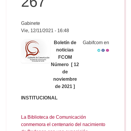
267
Reservas
Gabinete
Vie, 12/11/2021 - 16:48
Calendario Lectivo
Boletín de
Gabifcom en
noticias
FCOM
Horarios
Número [ 12
de
Periodismo
noviembre
Exámenes Grado
de 2021 ]
Publicidad y RR.PP
INSTITUCIONAL
Periodismo
Secretaría Virtual
Comunicación Audiovisual
La Biblioteca de Comunicación
Publicidad y RR.PP
#miTFG
conmemora el centenario del nacimiento