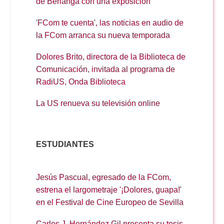
Doble Grado PER/CAV
de Berlanga con una exposición
Comunicación Audiovisual
#YoPractico
'FCom te cuenta', las noticias en audio de
la FCom arranca su nueva temporada
Doble Grado PER/CAV
Boletines
Dolores Brito, directora de la Biblioteca de
Comunicación, invitada al programa de
RadiUS, Onda Biblioteca
La US renueva su televisión online
ESTUDIANTES
Jesús Pascual, egresado de la FCom,
estrena el largometraje '¡Dolores, guapa!'
en el Festival de Cine Europeo de Sevilla
Carlos J. Hernández Gil presenta su tesis