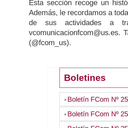
Esta sección recoge un histó
Además, le recordamos a todas
de sus actividades a tr
vcomunicacionfcom@us.es. T
(@fcom_us).
Boletines
Boletín FCom Nº 2
Boletín FCom Nº 2