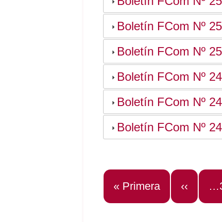
Boletín FCom Nº 2
Boletín FCom Nº 2
Boletín FCom Nº 2
Boletín FCom Nº 2
Boletín FCom Nº 2
Boletín FCom Nº 2
Paginación
Primera
« Primera
Página
‹‹
Pa
…
página
anterior