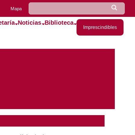
u0922_formulario_de_bús
Buscar
Mapa
etaría
Noticias
Biblioteca
Imprescindibles