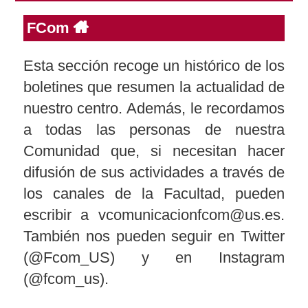
FCom
Reservas
Esta sección recoge un histórico de los
boletines que resumen la actualidad de
Calendario Lectivo
nuestro centro. Además, le recordamos
a todas las personas de nuestra
Horarios
Comunidad que, si necesitan hacer
difusión de sus actividades a través de
Periodismo
Exámenes Grado
los canales de la Facultad, pueden
escribir a vcomunicacionfcom@us.es.
Publicidad y RR.PP
También nos pueden seguir en Twitter
Periodismo
Secretaría Virtual
(@Fcom_US) y en Instagram
Comunicación Audiovisual
Publicidad y RR.PP
(@fcom_us).
#miTFG