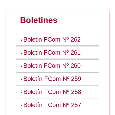
Doble Grado PER/CAV
Comunicación Audiovisual
#YoPractico
Boletines
Doble Grado PER/CAV
Boletines
Boletin FCom Nº 262
Boletin FCom Nº 261
Boletin FCom Nº 260
Boletín FCom Nº 259
Boletín FCom Nº 258
Boletín FCom Nº 257