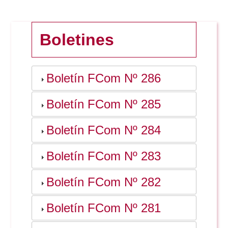
Doble Grado PER/CAV
Comunicación Audiovisual
#YoPractico
Boletines
Doble Grado PER/CAV
Boletines
Boletín FCom Nº 286
Boletín FCom Nº 285
Boletín FCom Nº 284
Boletín FCom Nº 283
Boletín FCom Nº 282
Boletín FCom Nº 281