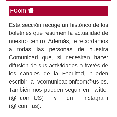
FCom
Reservas
Esta sección recoge un histórico de los
boletines que resumen la actualidad de
Calendario Lectivo
nuestro centro. Además, le recordamos
a todas las personas de nuestra
Horarios
Comunidad que, si necesitan hacer
difusión de sus actividades a través de
Periodismo
Exámenes Grado
los canales de la Facultad, pueden
escribir a vcomunicacionfcom@us.es.
Publicidad y RR.PP
También nos pueden seguir en Twitter
Periodismo
Secretaría Virtual
(@Fcom_US) y en Instagram
Comunicación Audiovisual
Publicidad y RR.PP
(@fcom_us).
#miTFG